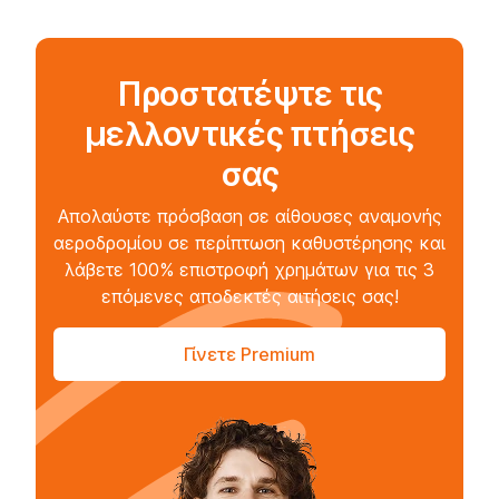
Προστατέψτε τις
μελλοντικές πτήσεις
σας
Απολαύστε πρόσβαση σε αίθουσες αναμονής
αεροδρομίου σε περίπτωση καθυστέρησης και
λάβετε 100% επιστροφή χρημάτων για τις 3
επόμενες αποδεκτές αιτήσεις σας!
Γίνετε Premium