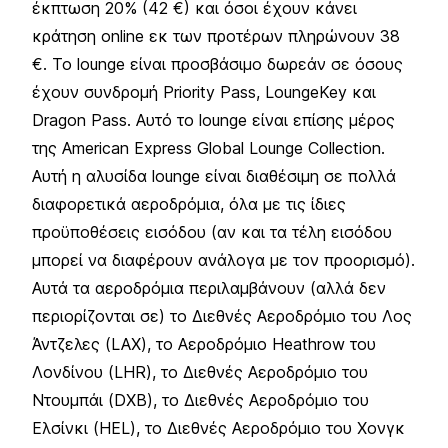
έκπτωση 20% (42 €) και όσοι έχουν κάνει
κράτηση online εκ των προτέρων πληρώνουν 38
€. Το lounge είναι προσβάσιμο δωρεάν σε όσους
έχουν συνδρομή Priority Pass, LoungeKey και
Dragon Pass. Αυτό το lounge είναι επίσης μέρος
της American Express Global Lounge Collection.
Αυτή η αλυσίδα lounge είναι διαθέσιμη σε πολλά
διαφορετικά αεροδρόμια, όλα με τις ίδιες
προϋποθέσεις εισόδου (αν και τα τέλη εισόδου
μπορεί να διαφέρουν ανάλογα με τον προορισμό).
Αυτά τα αεροδρόμια περιλαμβάνουν (αλλά δεν
περιορίζονται σε) το Διεθνές Αεροδρόμιο του Λος
Άντζελες (LAX), το Αεροδρόμιο Heathrow του
Λονδίνου (LHR), το Διεθνές Αεροδρόμιο του
Ντουμπάι (DXB), το Διεθνές Αεροδρόμιο του
Ελσίνκι (HEL), το Διεθνές Αεροδρόμιο του Χονγκ